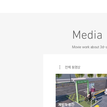
Media
Movie work about 3d-an
전체 동영상