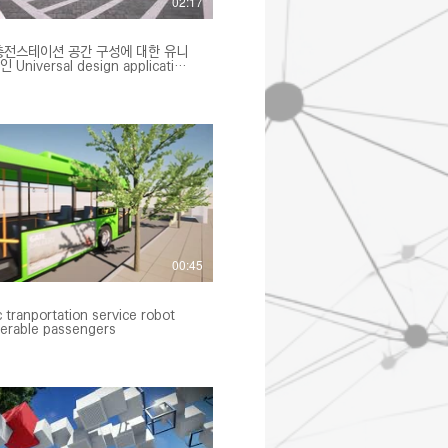
02:17
충전스테이션 공간 구성에 대한 유니
plication
charging station space
00:45
c tranportation service robot
nerable passengers