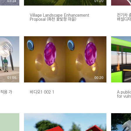
03:34
01:20
Village Landscape Enhancement
전기차 
Proposal (화천 꽃빛향 마을)
버설디자인 Universal design ap
for EV 
01:05
00:20
 적용 가
비디오1 002 1
A publi
for vul