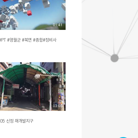
01:41
PT #영월군 #북면 #종합#정비사
03:05
105 신정 재개발지구