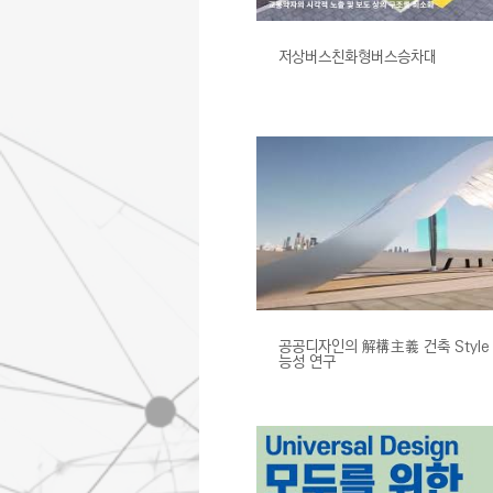
저상버스친화형버스승차대
공공디자인의 解構主義 건축 Style
능성 연구