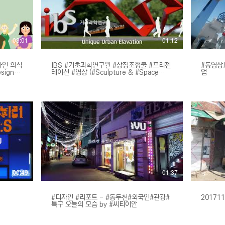
03:01
01:12
자인 의식
IBS #기초과학연구원 #상징조형물 #프리젠
#동영상#
sign
테이션 #영상 (#Sculpture & #Space
업
#Design #Presentation Movie -7)
00:49
01:37
#디자인 #리포트 - #동두천#외국인#관광#
20171
특구 오늘의 모습 by #씨티이안